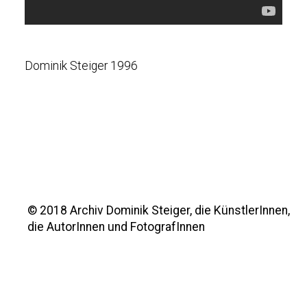
Dominik Steiger 1996
F
© 2018 Archiv Dominik Steiger, die KünstlerInnen,
o
die AutorInnen und FotografInnen
o
t
e