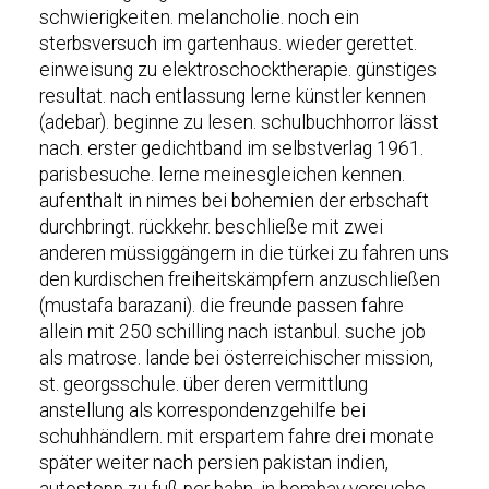
schwierigkeiten. melancholie. noch ein
sterbsversuch im gartenhaus. wieder gerettet.
einweisung zu elektroschocktherapie. günstiges
resultat. nach entlassung lerne künstler kennen
(adebar). beginne zu lesen. schulbuchhorror lässt
nach. erster gedichtband im selbstverlag 1961.
parisbesuche. lerne meinesgleichen kennen.
aufenthalt in nimes bei bohemien der erbschaft
durchbringt. rückkehr. beschließe mit zwei
anderen müssiggängern in die türkei zu fahren uns
den kurdischen freiheitskämpfern anzuschließen
(mustafa barazani). die freunde passen fahre
allein mit 250 schilling nach istanbul. suche job
als matrose. lande bei österreichischer mission,
st. georgsschule. über deren vermittlung
anstellung als korrespondenzgehilfe bei
schuhhändlern. mit erspartem fahre drei monate
später weiter nach persien pakistan indien,
autostopp zu fuß per bahn. in bombay versuche