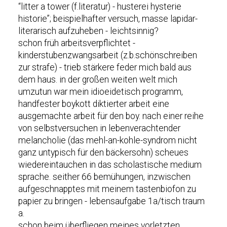
“litter a tower (f.literatur) - husterei hysterie
historie”; beispielhafter versuch, masse lapidar-
literarisch aufzuheben - leichtsinnig?
schon früh arbeitsverpflichtet -
kinderstubenzwangsarbeit (z.b.schönschreiben
zur strafe) - trieb stärkere feder mich bald aus
dem haus. in der großen weiten welt mich
umzutun war mein idioeidetisch programm,
handfester boykott diktierter arbeit eine
ausgemachte arbeit für den boy. nach einer reihe
von selbstversuchen in lebenverachtender
melancholie (das mehl-an-kohle-syndrom nicht
ganz untypisch für den bäckersohn) scheues
wiedereintauchen in das scholastische medium
sprache. seither 66 bemühungen, inzwischen
aufgeschnapptes mit meinem tastenbiofon zu
papier zu bringen - lebensaufgabe 1a/tisch traum
a.
schon beim überfliegen meines vorletzten