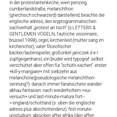
in der protestantenkirche, wien penzing,
cumberlandstraße, melanchthon
(griechisch:schwarzerd) darstellend; beachte die
englische adress, den kryptogrammatischen
sachverhalt „protest an tisch” (s.LETTERS &
GENTLEMEN VÖGELN, l'autriche visionnaire,
brüssel 1998); orgel, kirchenlied (mutter sang im
kirchenchor), vater filosofischer
bäcker/lautenspieler, großonkel janiczek d e r
zupfgeigenhansl, ein bruder wird typograf. selbst
verschüttet aber offen für “schütti-sachen”. erster
+kill-y-mangiare+ mit siebzehn aus
melancholie(pseudologische melanchthon-
verirrung?). danach immer fanatischere wander-
abhau-fantasien. nach wiederholtem +sui-
versuch+ und last-minute-matura fort--
> england/schottland (s. oben die englische
adress plus abschottendenz). first-minute-
unistudium, abrücken after afrika (den affen