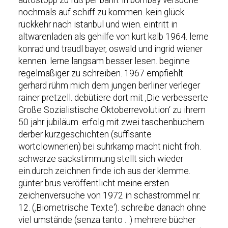
nochmals auf schiff zu kommen. kein glück.
rückkehr nach istanbul und wien. eintritt in
altwarenladen als gehilfe von kurt kalb 1964. lerne
konrad und traudl bayer, oswald und ingrid wiener
kennen. lerne langsam besser lesen. beginne
regelmäßiger zu schreiben. 1967 empfiehlt
gerhard rühm mich dem jungen berliner verleger
rainer pretzell. debütiere dort mit ‚Die verbesserte
Große Sozialistische Oktoberrevolution‘ zu ihrem
50 jahr jubiläum. erfolg mit zwei taschenbüchern
derber kurzgeschichten (süffisante
wortclownerien) bei suhrkamp macht nicht froh.
schwarze sackstimmung stellt sich wieder
ein.durch zeichnen finde ich aus der klemme.
günter brus veröffentlicht meine ersten
zeichenversuche von 1972 in schastrommel nr.
12. (‚Biometrische Texte‘). schreibe danach ohne
viel umstände (senza tanto . .) mehrere bücher