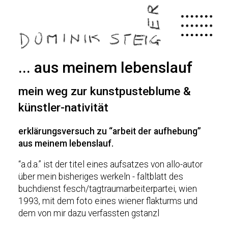
Skip
to
main
content
... aus meinem lebenslauf
mein weg zur kunstpusteblume &
künstler-nativität
erklärungsversuch zu “arbeit der aufhebung”
aus meinem lebenslauf.
“a.d.a.” ist der titel eines aufsatzes von allo-autor
über mein bisheriges werkeln - faltblatt des
buchdienst fesch/tagtraumarbeiterpartei, wien
1993, mit dem foto eines wiener flakturms und
dem von mir dazu verfassten gstanzl