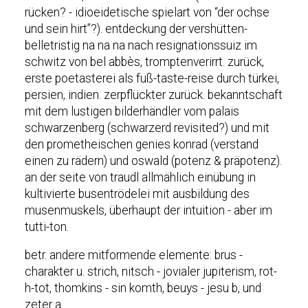
rücken? - idioeidetische spielart von “der ochse
und sein hirt”?). entdeckung der vershütten-
belletristig na na na nach resignationssuiz im
schwitz von bel abbès, tromptenverirrt. zurück,
erste poetasterei als fuß-taste-reise durch türkei,
persien, indien. zerpflückter zurück. bekanntschaft
mit dem lustigen bilderhändler vom palais
schwarzenberg (schwarzerd revisited?) und mit
den prometheischen genies konrad (verstand
einen zu rädern) und oswald (potenz & präpotenz).
an der seite von traudl allmählich einübung in
kultivierte busentrödelei mit ausbildung des
musenmuskels, überhaupt der intuition - aber im
tutti-ton.
betr. andere mitformende elemente: brus -
charakter u. strich, nitsch - jovialer jupiterism, rot-
h-tot, thomkins - sin komth, beuys - jesu b, und
zeter a