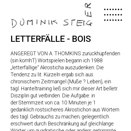
Skip
to
main
content
LETTERFÄLLE - BOIS
ANGEREGT VON A. THOMKINS zurückhüpfenden
(sin komhT) Wortspielen begann ich 1988
„letterfällige“ Akrosticha auszudenken. Die
Tendenz zu lit. Kürzeln ergab sich aus
chronischem Zeitmangel (Muße ? Leben), ein
tägl. Hanteltraining ließ sich mir dieser Art belletr.
Disziplin gut verbinden. Die Aufgabe: in
der·Stemmzeit von ca. 10 Minuten je 1
gedanklich rostsicheres Akrostichon aus Wörtern
des tägl. Gebrauchs zu machen; gelegentlich
erschwert durch Beschränkung auf gleichlange
Wörter, um quadratische oder anders getrimmte