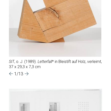
etop),
SIT
, o. J. (1989).
Letterfall
* in Bleistift auf Holz, verleimt,
Ohne 
 Rastl
37 x 29,3 x 7,3 cm
cm
1/13