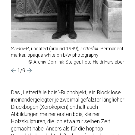
d
and
et on
STEIGER
, undated (around 1989),
Letterfall
. Permanent
Film-
marker, opaque white on b/w photography
soun
gress
© Archiv Dominik Steiger, Foto Heidi Harsieber
Steig
1/9
Das „Letterfälle bois“-Buchobjekt, ein Block lose
ineinandergelegter je zweimal gefalzter länglicher
Druckbögen (Xerokopien) enthält auch
Abbildungen meiner ersten bois, kleiner
Holzskulpturen, die ich etwa zur selben Zeit
gemacht habe. Anders als für die hophop-