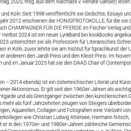
erlag, 2020, hrsg. aus dem Nachlass v. Renate Ganser) lesen
n und Köln. Seit 1998 veröffentlicht sie Gedichte, Essays u
hjahr 2012 erschienen die HONIGPROTOKOLLE, für die sie de
uch CHAMPAGNER FÜR DIE PFERDE im Fischer Verlag und 
 Herbst 2024 ist ein neuer Lyrikband bei kookbooks ange
23 unterrichtet sie als Professorin für Literarisches Schre
n in Köln, zuvor lehrte sie am Institut für Sprachkunst der 
nter anderem den Jandl-Preis und den Kleist-Preis. Im Novem
n und im Januar 2025 hat sie den DAAD Chair of Contempor
n – 2014 ebenda) ist ein österreichischer Literat und Kün
ner Aktionismus. Er gilt seit den 1960er-Jahren als wichtig
ntgarde und als Grenzgänger zwischen den künstlerischen G
 mehr als fünf Jahrzehnten zeugen von Steigers überbordend
n, Aquarellen, Collagen und Fotografien eine Vielzahl von 
lerkollegen wie Christian Ludwig Attersee, Hermann Nitsch, D
lt er in den 1970er- und 1980er-Jahren zahlreiche Gemeins