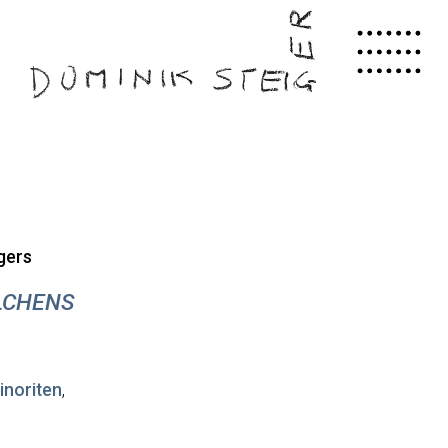
gers
ELCHENS
inoriten
,