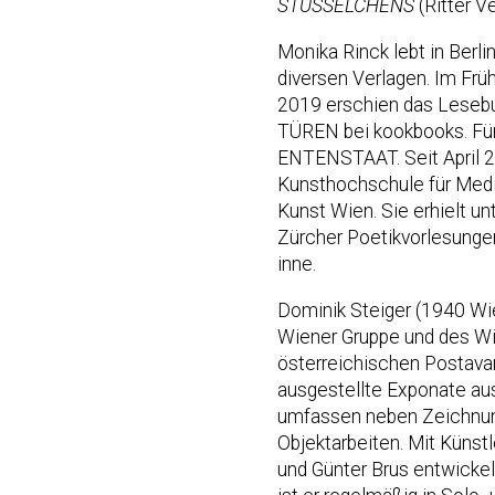
STÜSSELCHENS
(Ritter V
Monika Rinck lebt in Berli
diversen Verlagen. Im Frü
2019 erschien das Leseb
TÜREN bei kookbooks. Für
ENTENSTAAT. Seit April 20
Kunsthochschule für Medie
Kunst Wien. Sie erhielt u
Zürcher Poetikvorlesunge
inne.
Dominik Steiger (1940 Wie
Wiener Gruppe und des Wie
österreichischen Postava
ausgestellte Exponate aus
umfassen neben Zeichnunge
Objektarbeiten. Mit Künst
und Günter Brus entwicke