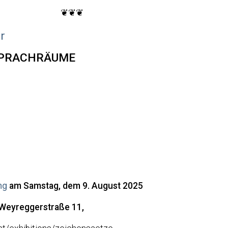
❦❦❦
r
SPRACHRÄUME
ng
am Samstag, dem 9. August 2025
Weyreggerstraße 11,