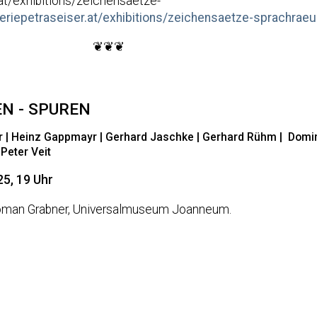
r.at/exhibitions/zeichensaetze-
aleriepetraseiser.at/exhibitions/zeichensaetze-sprachrae
❦❦❦
EN - SPUREN
er | Heinz Gappmayr | Gerhard Jaschke | Gerhard Rühm | Domini
 Peter Veit
25, 19 Uhr
Roman Grabner, Universalmuseum Joanneum.