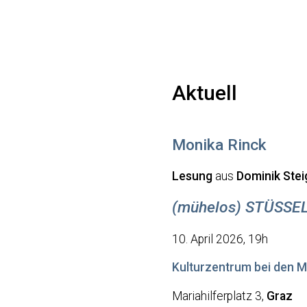
Skip
to
main
content
Aktuell
Monika Rinck
Lesung
aus
Dominik Stei
(mühelos) STÜSS
10. April 2026, 19h
Kulturzentrum bei den M
Mariahilferplatz 3,
Graz