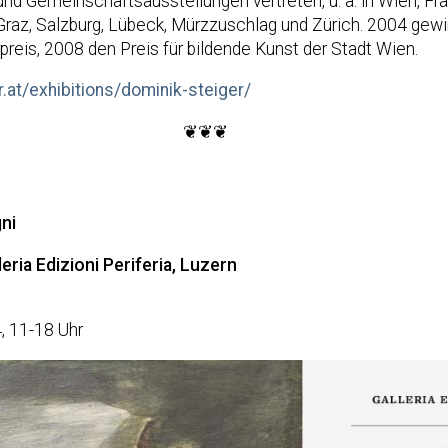
und Gemeinschaftsausstellungen vertreten, u. a. in Wien, Fran
 Graz, Salzburg, Lübeck, Mürzzuschlag und Zürich. 2004 gewi
preis, 2008 den Preis für bildende Kunst der Stadt Wien.
r.at/exhibitions/dominik-steiger/
❦❦❦
ni
leria Edizioni Periferia, Luzern
, 11-18 Uhr