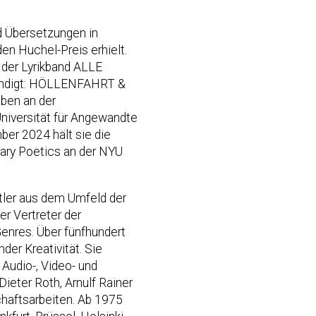
.
nd Übersetzungen in
n Huchel-Preis erhielt.
der Lyrikband ALLE
kündigt: HÖLLENFAHRT &
iben an der
Universität für Angewandte
ber 2024 hält sie die
ary Poetics an der NYU
stler aus dem Umfeld der
er Vertreter der
enres. Über fünfhundert
er Kreativität. Sie
Audio-, Video- und
ieter Roth, Arnulf Rainer
chaftsarbeiten. Ab 1975